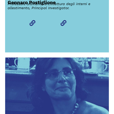
Gennaro Postiglione
Professore ordinario, architettura degli interni e
allestimento, Principal Investigator.