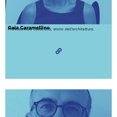
Gaia Caramellino
Professoressa associata, storia dell’architettura.