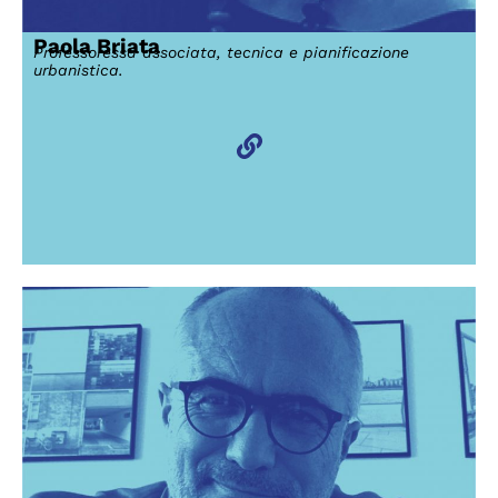
Paola Briata
Professoressa associata, tecnica e pianificazione
urbanistica.