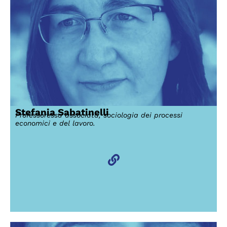
Stefania Sabatinelli
Professoressa associata, sociologia dei processi
economici e del lavoro.