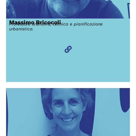
Massimo Bricocoli
Professore ordinario, tecnica e pianificazione
urbanistica.