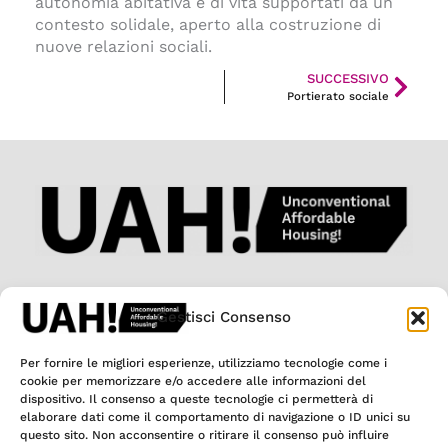
autonomia abitativa e di vita supportati da un
contesto solidale, aperto alla costruzione di
nuove relazioni sociali.
SUCCESSIVO
Succ
Portierato sociale
Gestisci Consenso
Per fornire le migliori esperienze, utilizziamo tecnologie come i
cookie per memorizzare e/o accedere alle informazioni del
dispositivo. Il consenso a queste tecnologie ci permetterà di
elaborare dati come il comportamento di navigazione o ID unici su
questo sito. Non acconsentire o ritirare il consenso può influire